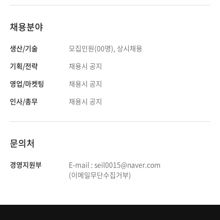
채용분야
생산/기술
모집인원(00명), 상시채용
기획/전략
채용시 공지
영업/마켓팅
채용시 공지
인사/총무
채용시 공지
문의처
경영지원부
E-mail : seil0015@naver.com
(이메일무단수집거부)